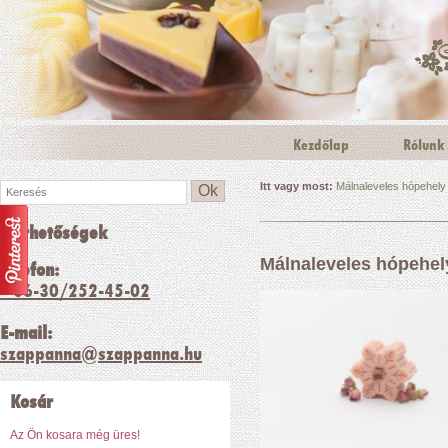
Kezdőlap
Rólunk
Itt vagy most:
Málnaleveles hópehely
Ok
Elérhetőségek
Málnaleveles hópehel
Telefon:
+36-30/252-45-02
E-mail:
szappanna@szappanna.hu
Kosár
Az Ön kosara még üres!