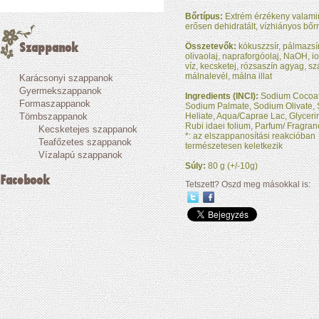
Bőrtípus:
Extrém érzékeny valami
erősen dehidratált, vízhiányos bőr
Szappanok
Összetevők:
kókuszzsír, pálmazsír
olivaolaj, napraforgóolaj, NaOH, i
víz, kecsketej, rózsaszín agyag, szá
málnalevél, málna illat
Karácsonyi szappanok
Gyermekszappanok
Ingredients (INCI):
Sodium Cocoat
Formaszappanok
Sodium Palmate, Sodium Olivate,
Tömbszappanok
Heliate, Aqua/Caprae Lac, Glycerin*,
Rubi idaei folium, Parfum/ Fragran
Kecsketejes szappanok
*: az elszappanosítási reakcióban
Teafőzetes szappanok
természetesen keletkezik
Vízalapú szappanok
Súly:
80 g (+/-10g)
Facebook
Tetszett? Oszd meg másokkal is: